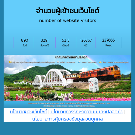
จำนวนผู้เข้าชมเว็บไซต์
number of website visitors
890
3291
5215
126367
237666
วันนี้
สัปดาห์นี้
เดือนนี้
ปีนี้
ทั้งหมด
นโยบายของเว็บไซต์
|
นโยบายการรักษาความมั่นคงปลอดภัย
|
นโยบายการคุ้มครองข้อมูลส่วนบุุคคล