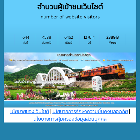
จำนวนผู้เข้าชมเว็บไซต์
number of website visitors
644
4538
6462
127614
238913
วันนี้
สัปดาห์นี้
เดือนนี้
ปีนี้
ทั้งหมด
นโยบายของเว็บไซต์
|
นโยบายการรักษาความมั่นคงปลอดภัย
|
นโยบายการคุ้มครองข้อมูลส่วนบุุคคล