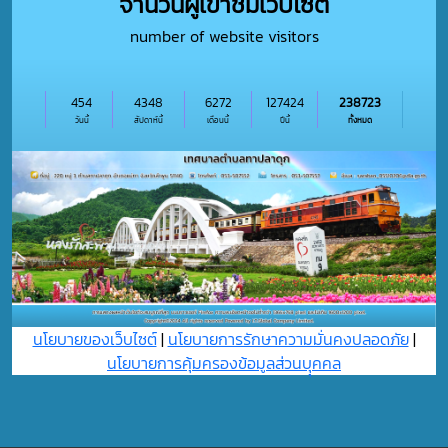
จำนวนผู้เข้าชมเว็บไซต์
number of website visitors
454
4348
6272
127424
238723
วันนี้
สัปดาห์นี้
เดือนนี้
ปีนี้
ทั้งหมด
นโยบายของเว็บไซต์
|
นโยบายการรักษาความมั่นคงปลอดภัย
|
นโยบายการคุ้มครองข้อมูลส่วนบุุคคล