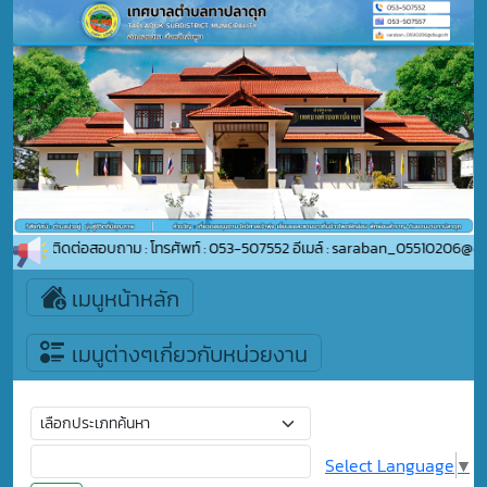
ดุก ติดต่อสอบถาม : โทรศัพท์ : 053-507552 อีเมล์ : saraban_05510206@dla.go.
เมนูหน้าหลัก
เมนูต่างๆเกี่ยวกับหน่วยงาน
Select Language
▼