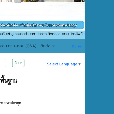
ทศบาลตำบลทาปลาดุก ติดต่อสอบถาม : โทรศัพท์ : 053-507552 อีเมล์ : saraban_05
ะดาน ถาม-ตอบ (Q&A)
ติดต่อเรา
ก+
ก-
ค้นหา
Select Language
▼
พื้นฐาน