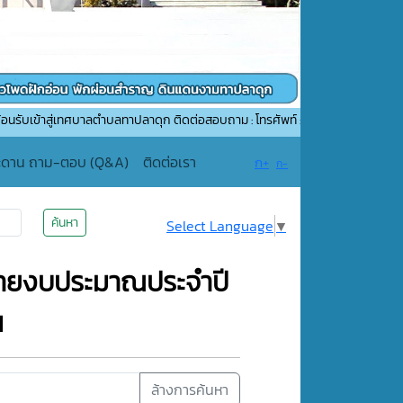
่เทศบาลตำบลทาปลาดุก ติดต่อสอบถาม : โทรศัพท์ : 053-507552 อีเมล์ : saraban_
ะดาน ถาม-ตอบ (Q&A)
ติดต่อเรา
ก+
ก-
ค้นหา
Select Language
▼
่ายงบประมาณประจำปี
น
ล้างการค้นหา