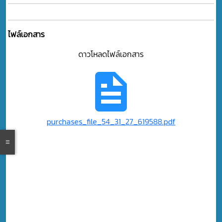
ไฟล์เอกสาร
ดาวโหลดไฟล์เอกสาร
purchases_file_54_31_27_619588.pdf