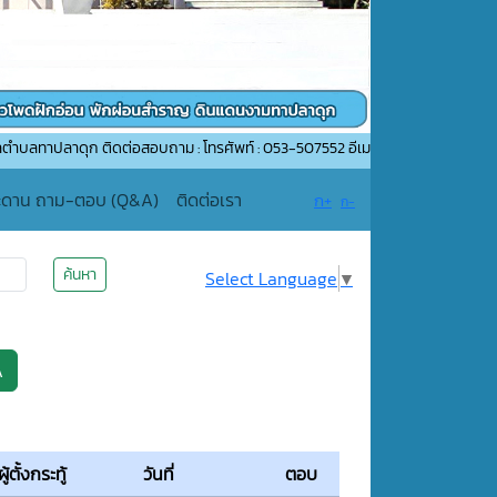
ุก ติดต่อสอบถาม : โทรศัพท์ : 053-507552 อีเมล์ : saraban_05510206@dla.go.t
ะดาน ถาม-ตอบ (Q&A)
ติดต่อเรา
ก+
ก-
ค้นหา
Select Language
▼
A
ผู้ตั้งกระทู้
วันที่
ตอบ