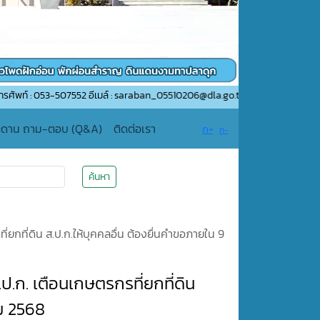
507552 อีเมล์ : saraban_05510206@dla.go.th
ะดาน ถาม-ตอบ (Q&A)
ติดต่อเรา
ก+
ก-
ค้นหา
่ยกที่ดิน ส.ป.ก.ให้บุคคลอื่น ต้องยื่นคำขอภายใน 9
ป.ก. เตือนเกษตรกรที่ยกที่ดิน
คม 2568